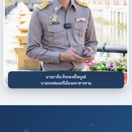
นายภาคิน ติระพงศ์ไพบูลย์
นายกเทศมนตรีเมืองมหาสารคาม